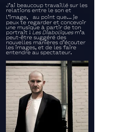
J’ai beaucoup travaillé sur les
relations entre le son et
l’image, au point que… je
peux te regarder et concevoir
une musique à partir de ton
portrait !
Les Diaboliques
m’a
peut-être suggéré des
nouvelles manières d’écouter
les images, et de les faire
entendre au spectateur.